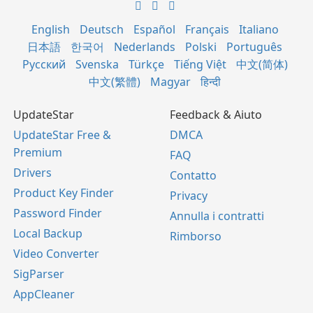
English
Deutsch
Español
Français
Italiano
日本語
한국어
Nederlands
Polski
Português
Русский
Svenska
Türkçe
Tiếng Việt
中文(简体)
中文(繁體)
Magyar
हिन्दी
UpdateStar
Feedback & Aiuto
UpdateStar Free &
DMCA
Premium
FAQ
Drivers
Contatto
Product Key Finder
Privacy
Password Finder
Annulla i contratti
Local Backup
Rimborso
Video Converter
SigParser
AppCleaner