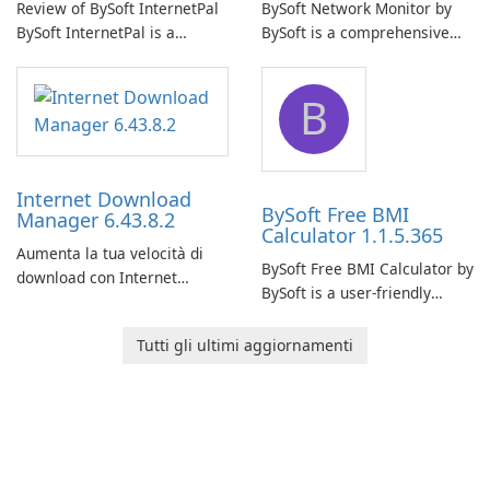
Review of BySoft InternetPal
BySoft Network Monitor by
BySoft InternetPal is a
BySoft is a comprehensive
comprehensive software
network monitoring software
application designed to
designed to help businesses
B
monitor your internet
effectively manage their
connection and provide real-
network infrastructure.
time insights into its
performance.
Internet Download
BySoft Free BMI
Manager 6.43.8.2
Calculator 1.1.5.365
Aumenta la tua velocità di
BySoft Free BMI Calculator by
download con Internet
BySoft is a user-friendly
Download Manager!
software application
designed to help you
Tutti gli ultimi aggiornamenti
calculate your Body Mass
Index quickly and accurately.