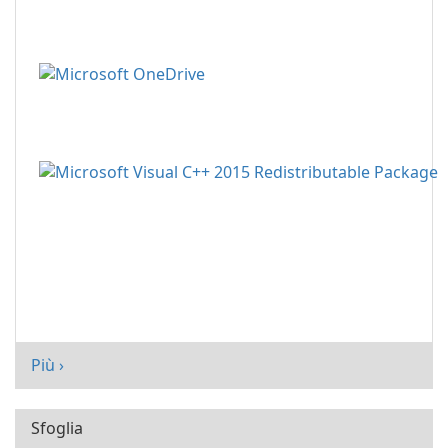
Più ›
Sfoglia