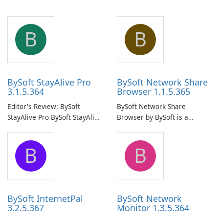
B
B
BySoft StayAlive Pro
BySoft Network Share
3.1.5.364
Browser 1.1.5.365
Editor's Review: BySoft
BySoft Network Share
StayAlive Pro BySoft StayAlive
Browser by BySoft is a
Pro is a reliable software
comprehensive software
application designed to
application that allows users
B
B
ensure the continuous and
to easily browse and manage
uninterrupted operation of
shared folders on their
your computer system.
network.
BySoft InternetPal
BySoft Network
3.2.5.367
Monitor 1.3.5.364