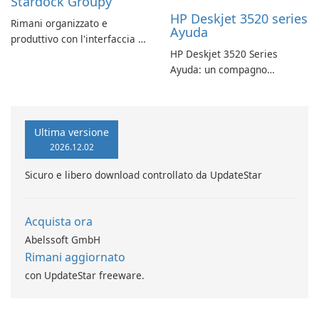
Stardock Groupy
HP Deskjet 3520 series
Rimani organizzato e
Ayuda
produttivo con l'interfaccia a
HP Deskjet 3520 Series
schede di Stardock Groupy
Ayuda: un compagno
per le applicazioni Windows.
affidabile per la stampa
Ultima versione
2026.12.02
Sicuro e libero download controllato da UpdateStar
Acquista ora
Abelssoft GmbH
Rimani aggiornato
con UpdateStar freeware.