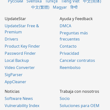
Русский
Svenska
Türkçe
Tiếng Việt
中文(简体)
中文(繁體)
Magyar
हिन्दी
UpdateStar
Ayuda y Feedback
UpdateStar Free &
DMCA
Premium
Preguntas más
Drivers
frecuentes
Product Key Finder
Contacto
Password Finder
Privacidad
Local Backup
Cancelar contratos
Video Converter
Reembolso
SigParser
AppCleaner
Noticias
Trabaja con nosotros
Software News
Socio
Vulnerability Index
Soluciones para OEM