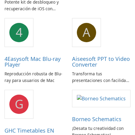
Potente kit de desbloqueo y
Breitbandmessung de zafaco
recuperación de iOS con
GmbH!
amplio soporte para
dispositivos
4
A
4Easysoft Mac Blu-ray
Aiseesoft PPT to Video
Player
Converter
Reproducción robusta de Blu-
Transforma tus
ray para usuarios de Mac
presentaciones con facilidad
usando Aiseesoft PPT a
Convertidor de Vídeo
G
Borneo Schematics
¡Desata tu creatividad con
GHC Timetables EN
Borneo Schematics!