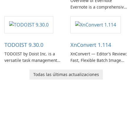
Overview of Evernote
Evernote is a comprehensive
note-taking and organization
software designed to help
users capture, organize, and
access information across
multiple devices.
TODOIST 9.30.0
XnConvert 1.114
TODOIST by Doist Inc. is a
XnConvert — Editor’s Review:
versatile task management
Fast, Flexible Batch Image
tool designed to help
Converter for Windows,
individuals and teams
macOS and Linux XnConvert
Todas las últimas actualizaciones
organize their work and
is a polished, cross-platform
increase productivity.
batch image processor from
XnSoft that balances depth
and simplicity.