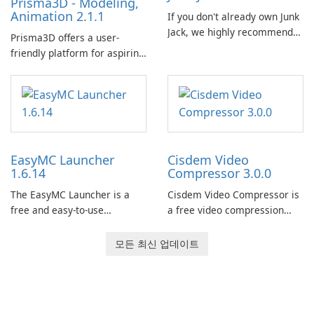
Prisma3D - Modeling,
Animation 2.1.1
If you don't already own Junk
Jack, we highly recommend
Prisma3D offers a user-
purchasing it before
friendly platform for aspiring
considering Junk Jack Retro.
3D creators to bring their
This game is where it all
imagination to life. With a
began! Junk Jack Retro,
wide range of tools and
formerly known as Junk Jack,
features, this app allows
now offers widescreen
users to easily design 3D
support.
models and generate
EasyMC Launcher
Cisdem Video
captivating animated scenes.
1.6.14
Compressor 3.0.0
The EasyMC Launcher is a
Cisdem Video Compressor is
free and easy-to-use
a free video compression
Minecraft launcher
software for Mac. It allows
developed by EasyMC. It
users to compress media
모든 최신 업데이트
allows Minecraft players to
files by setting the
quickly and easily access
percentage, target file size,
their favorite servers and
and file parameters to
mods with just a few clicks.
ensure satisfactory results.