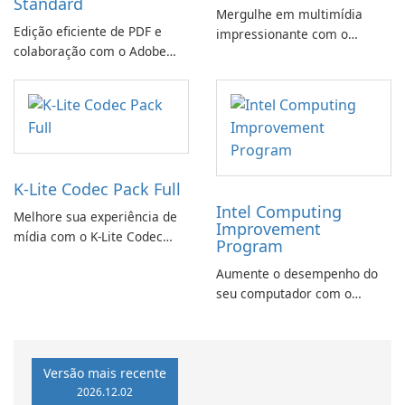
Standard
Mergulhe em multimídia
Edição eficiente de PDF e
impressionante com o
colaboração com o Adobe
CyberLink PowerDVD
Acrobat Standard.
K-Lite Codec Pack Full
Intel Computing
Melhore sua experiência de
Improvement
mídia com o K-Lite Codec
Program
Pack Full!
Aumente o desempenho do
seu computador com o
programa de aprimoramento
da computação Intel
Versão mais recente
2026.12.02