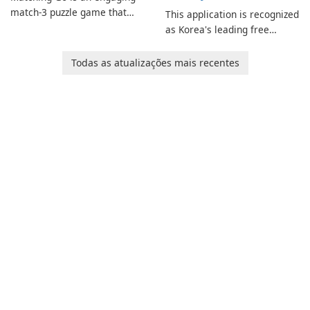
match-3 puzzle game that
This application is recognized
invites players to join Chloe
as Korea's leading free
and her charming corgi,
platform for pregnancy and
Ollie, on an adventurous
baby tracking, offering
Todas as atualizações mais recentes
journey across diverse
essential healthcare tips and
landscapes.
doctor-approved articles.