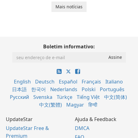
Mais notícias
Boletim informativo:
English
Deutsch
Español
Français
Italiano
日本語
한국어
Nederlands
Polski
Português
Русский
Svenska
Türkçe
Tiếng Việt
中文(简体)
中文(繁體)
Magyar
हिन्दी
UpdateStar
Ajuda & Feedback
UpdateStar Free &
DMCA
Premium
FAQ