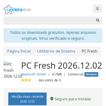
☰
Todos os downloads gratuitos. Apenas arquivos
originais. Vírus verificado e seguro.
Página Inicial
Utilitários de Sistema
PC Fresh
PC Fresh 2026.12.02
Abelssoft GmbH
❘
9,7MB
❘
Comercial
Windows
dos votos de
3
Versão mais recente
Seguro para instalar
2026.12.02