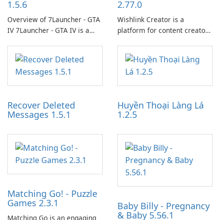
1.5.6
2.77.0
Overview of 7Launcher - GTA
Wishlink Creator is a
IV 7Launcher - GTA IV is a
platform for content creators
specialized software
designed to monetize their
application designed to
work through built-in brand
optimize the gaming
partnerships and integrated
experience for Grand Theft
tools for content distribution
Auto IV.
and audience engagement.
Recover Deleted
Huyền Thoại Làng Lá
Messages 1.5.1
1.2.5
Matching Go! - Puzzle
Games 2.3.1
Baby Billy - Pregnancy
& Baby 5.56.1
Matching Go is an engaging